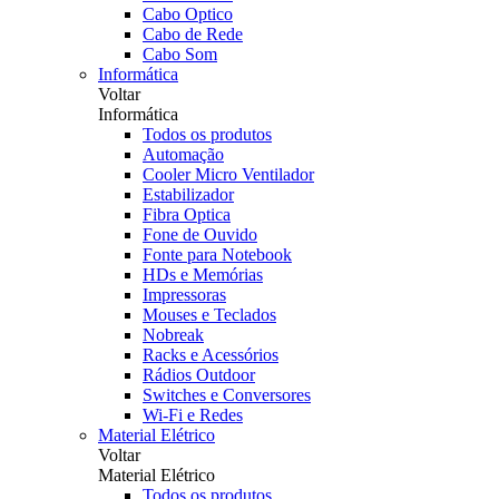
Cabo Optico
Cabo de Rede
Cabo Som
Informática
Voltar
Informática
Todos os produtos
Automação
Cooler Micro Ventilador
Estabilizador
Fibra Optica
Fone de Ouvido
Fonte para Notebook
HDs e Memórias
Impressoras
Mouses e Teclados
Nobreak
Racks e Acessórios
Rádios Outdoor
Switches e Conversores
Wi-Fi e Redes
Material Elétrico
Voltar
Material Elétrico
Todos os produtos