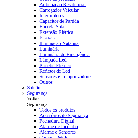
Automação Residencial
Carregador Veicular
Interruptores
Capacitor de Partida
Energia Solar
Extensão Elétrica
Fusíveis
Iluminação Natalina
Luminária
Luminária de Emergência
Lâmpada Led
Protetor Elétrico
Refletor de Led
Sensores e Temporizadores
Outros
Saldão
Segurança
Voltar
Segurança
Todos os produtos
Acessórios de Segurança
Fechadura Digital
Alarme de Incêndio
Alarme e Sensores
Câmeras Wi-Fi