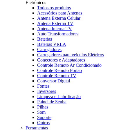
Eletrônicos
Todos os produtos
Acessórios para Antenas
Antena Externa Celular
Antena Externa TV
Antena Interna TV
Auto Transformadores
Baterias
Baterias VRLA
Carregadores
Carregadores para veículos Elétricos
Conectores e Adaptadores
Controle Remoto Ar Condicionado
Controle Remoto Portão
Controle Remoto TV
Conversor Digital
Fontes
Inversores
Limpeza e Lubrificação
Painel de Senha
Pilhas
Som
Suporte
Outros
Ferramentas