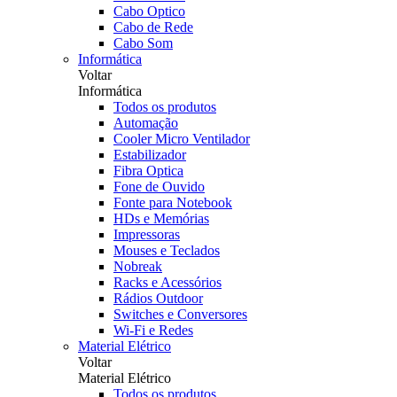
Cabo Optico
Cabo de Rede
Cabo Som
Informática
Voltar
Informática
Todos os produtos
Automação
Cooler Micro Ventilador
Estabilizador
Fibra Optica
Fone de Ouvido
Fonte para Notebook
HDs e Memórias
Impressoras
Mouses e Teclados
Nobreak
Racks e Acessórios
Rádios Outdoor
Switches e Conversores
Wi-Fi e Redes
Material Elétrico
Voltar
Material Elétrico
Todos os produtos