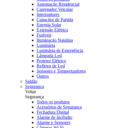
Automação Residencial
Carregador Veicular
Interruptores
Capacitor de Partida
Energia Solar
Extensão Elétrica
Fusíveis
Iluminação Natalina
Luminária
Luminária de Emergência
Lâmpada Led
Protetor Elétrico
Refletor de Led
Sensores e Temporizadores
Outros
Saldão
Segurança
Voltar
Segurança
Todos os produtos
Acessórios de Segurança
Fechadura Digital
Alarme de Incêndio
Alarme e Sensores
Câmeras Wi-Fi