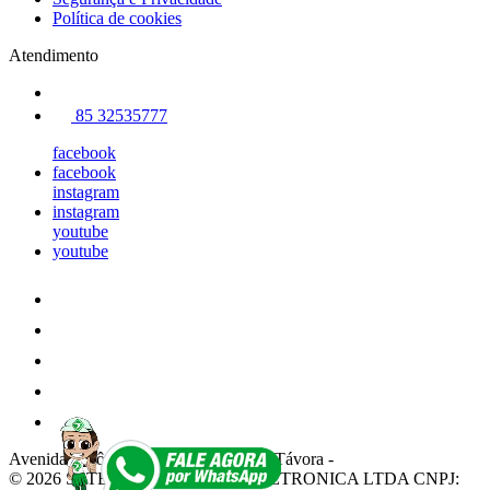
Política de cookies
Atendimento
85 32535777
facebook
facebook
instagram
instagram
youtube
youtube
Avenida Antônio Sales 542
-
Joaquim Távora
-
© 2026 SETE TECNOLOGIA E ELETRONICA LTDA
CNPJ: