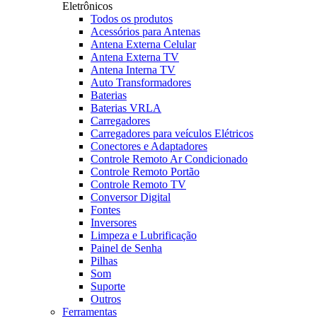
Eletrônicos
Todos os produtos
Acessórios para Antenas
Antena Externa Celular
Antena Externa TV
Antena Interna TV
Auto Transformadores
Baterias
Baterias VRLA
Carregadores
Carregadores para veículos Elétricos
Conectores e Adaptadores
Controle Remoto Ar Condicionado
Controle Remoto Portão
Controle Remoto TV
Conversor Digital
Fontes
Inversores
Limpeza e Lubrificação
Painel de Senha
Pilhas
Som
Suporte
Outros
Ferramentas