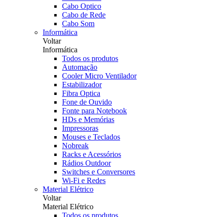
Cabo Optico
Cabo de Rede
Cabo Som
Informática
Voltar
Informática
Todos os produtos
Automação
Cooler Micro Ventilador
Estabilizador
Fibra Optica
Fone de Ouvido
Fonte para Notebook
HDs e Memórias
Impressoras
Mouses e Teclados
Nobreak
Racks e Acessórios
Rádios Outdoor
Switches e Conversores
Wi-Fi e Redes
Material Elétrico
Voltar
Material Elétrico
Todos os produtos