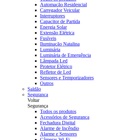
Automação Residencial
Carregador Veicular
Interruptores
Capacitor de Partida
Energia Solar
Extensão Elétrica
Fusíveis
Iluminação Natalina
Luminária
Luminária de Emergência
Lâmpada Led
Protetor Elétrico
Refletor de Led
Sensores e Temporizadores
Outros
Saldão
Segurança
Voltar
Segurança
Todos os produtos
Acessórios de Segurança
Fechadura Digital
Alarme de Incêndio
Alarme e Sensores
Câmeras Wi-Fi