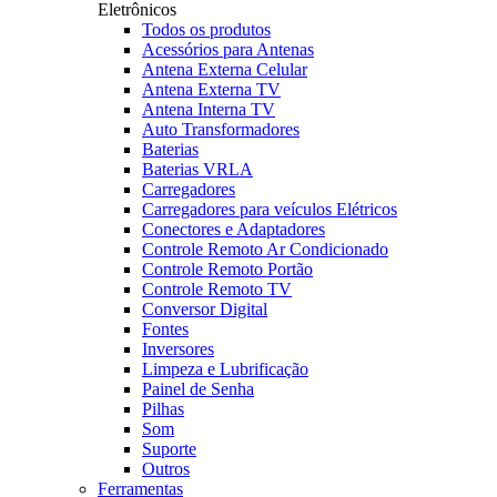
Eletrônicos
Todos os produtos
Acessórios para Antenas
Antena Externa Celular
Antena Externa TV
Antena Interna TV
Auto Transformadores
Baterias
Baterias VRLA
Carregadores
Carregadores para veículos Elétricos
Conectores e Adaptadores
Controle Remoto Ar Condicionado
Controle Remoto Portão
Controle Remoto TV
Conversor Digital
Fontes
Inversores
Limpeza e Lubrificação
Painel de Senha
Pilhas
Som
Suporte
Outros
Ferramentas