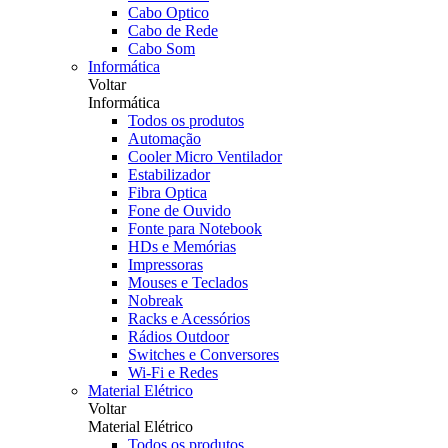
Cabo Optico
Cabo de Rede
Cabo Som
Informática
Voltar
Informática
Todos os produtos
Automação
Cooler Micro Ventilador
Estabilizador
Fibra Optica
Fone de Ouvido
Fonte para Notebook
HDs e Memórias
Impressoras
Mouses e Teclados
Nobreak
Racks e Acessórios
Rádios Outdoor
Switches e Conversores
Wi-Fi e Redes
Material Elétrico
Voltar
Material Elétrico
Todos os produtos