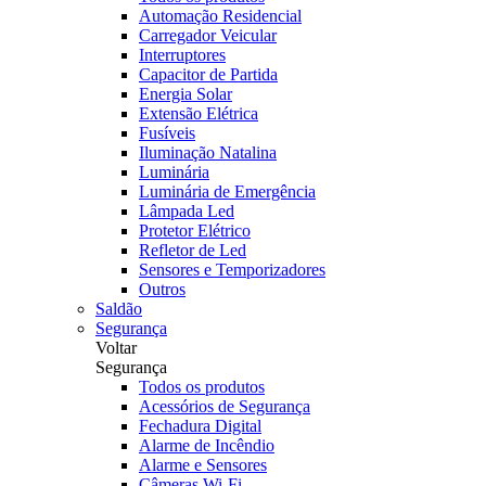
Automação Residencial
Carregador Veicular
Interruptores
Capacitor de Partida
Energia Solar
Extensão Elétrica
Fusíveis
Iluminação Natalina
Luminária
Luminária de Emergência
Lâmpada Led
Protetor Elétrico
Refletor de Led
Sensores e Temporizadores
Outros
Saldão
Segurança
Voltar
Segurança
Todos os produtos
Acessórios de Segurança
Fechadura Digital
Alarme de Incêndio
Alarme e Sensores
Câmeras Wi-Fi