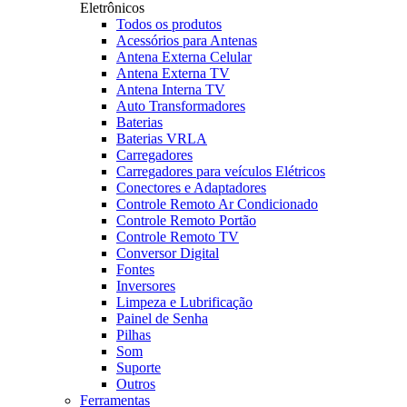
Eletrônicos
Todos os produtos
Acessórios para Antenas
Antena Externa Celular
Antena Externa TV
Antena Interna TV
Auto Transformadores
Baterias
Baterias VRLA
Carregadores
Carregadores para veículos Elétricos
Conectores e Adaptadores
Controle Remoto Ar Condicionado
Controle Remoto Portão
Controle Remoto TV
Conversor Digital
Fontes
Inversores
Limpeza e Lubrificação
Painel de Senha
Pilhas
Som
Suporte
Outros
Ferramentas